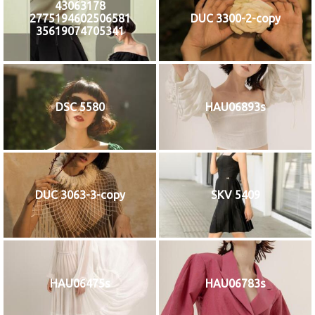
43063178
2775194602506581
DUC 3300-2-copy
35619074705341
DSC 5580
HAU06893s
DUC 3063-3-copy
SKV 5409
HAU06475s
HAU06783s