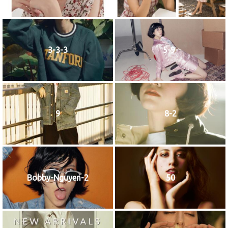
3-3-3
5-9-
9
8-2
Bobby-Nguyen-2
50