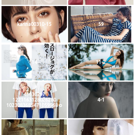
karina00310-15
59
14
11-2
45630297
1221163128026280
4-1
1023083685471059968 o