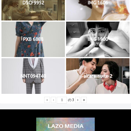
DSCF9952
IMG 1606
PXB 6888
IMG 1900
NNT094740
altara-suite-2
«
‹
の
3
›
»