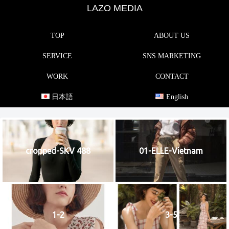
LAZO MEDIA
TOP
ABOUT US
SERVICE
SNS MARKETING
WORK
CONTACT
日本語
English
cropped-SKV 488
01-ELLE-Vietnam
1-2
3-5